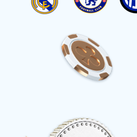
覆盖实时赛事、专
平台稳定流畅