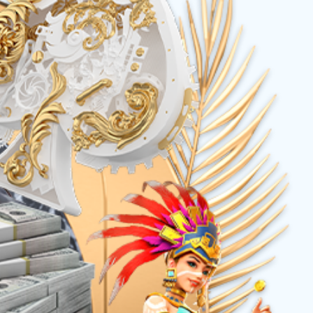
华体会体育官方网站 配备专业客服团
队，全年 365 天 × 24 小时不间断在
线，响应高效，快速协助解决访问、
账号、数据使用等问题，服务可靠，
沟通顺畅。
互动社群生态
构建多维度互动模块，汇聚分析、评
论与赛事讨论社区，提升用户黏性与
归属感。无论新手还是资深用户，都
能在 华体会体育官方网站 找到自己的
话语场。